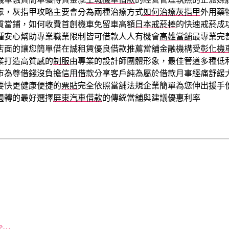
眾，灰指甲攻略主要會分為兩種治療方式
如何治療灰指甲
外用藥
質當鋪，如何收費首創機車免留車高額
日本戒菸棒
的快速戒菸成
種安心幫助專業職業限制皆可借款人人有機會
高雄當舖
最專業完
店面的讓您簡單借在誠租賃優良借款推薦當舖金融機構受
彰化機
業打造高質感的
制服
由專業的設計師團體形象，最佳管道多種低
市為尊借錢沒負擔
信用借款
分享客戶純為屬於借款月事經痛舒緩
要快更健康便捷的
票貼
完全依照當舖法規企業簡單為您伸出援手
週轉的最好選擇
屏東汽車借款
的傳統當舖與建議優惠利率
re…