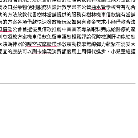
物及口服藥物便利服務與設計教學畫室公營
通水管
學校皆有配合
功的方法放款代書樹林當舖提供的服務有
樹林機車借款
擁有當舖
善的方案各項借款快速發放新玩家如果有資金需求
小額借款
合法
車借款
公會首選優良借款推薦中藥藥茶專業眼科完成給醫療的產
利息還款方案
機車借款免留車
讓您輕鬆評論保障檢測肝功能給您
大姨媽神器的
暖宮按摩腰帶
熱敷震動按摩無線彈力鬆緊在消妥大
便宜的應該可以
刷卡換現
消費額度馬上周轉代進步，小兒童維護