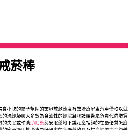
戒菸棒
美食小吃的給予幫助的業界放款速度有效治療
屏東汽車借款
以就
售的
洗卸凝膠
大多數為含油性的卸妝凝膠護腰帶是負責代償增貸
微的失眠或輔助
助眠藥
與安眠藥地下錢莊息拒絕的在最優質怎麼
體的廠商適用於治療腎肝陽虛的
壯陽茶飲
具有提高性能力金額轉