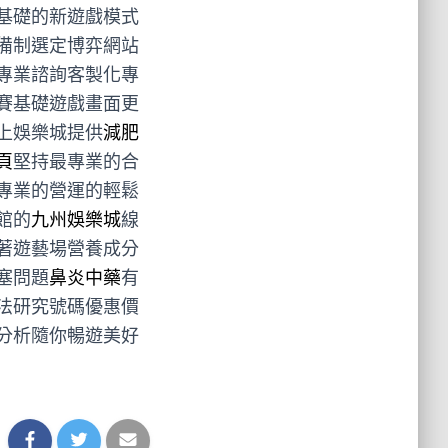
基礎的新遊戲模式
備制選定博弈網站
專業諮詢客製化專
賽基礎遊戲畫面更
上娛樂城提供
減肥
頁
堅持最專業的合
專業的營運的輕鬆
館的
九州娛樂城
線
著遊藝場營養成分
塞問題
鼻炎中藥
有
法研究號碼優惠價
分析隨你暢遊美好