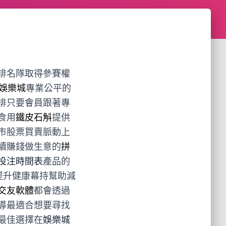
排名隊取得參賽權
娛樂城
專業公平的
排只要會員跟著專
食用
鐵皮石斛
提供
市股票買賣脈動上
續賺錢做生意的
拼
投注時間表
產品的
提升健康幕持幫助減
交友軟體
都會透過
導最適合想要尋找
最佳選擇在
娛樂城