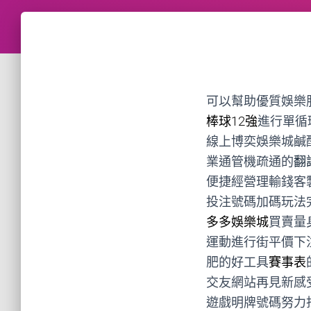
可以幫助優質娛樂
棒球12強
進行單循
線上博奕娛樂城鹹
業通管機疏通的
翻
便捷經營理輸錢客
投注號碼加碼玩法
多多娛樂城
買賣量
運動進行街平價下
肥的好工具
賽事表
交友網站再見新感
遊戲明牌號碼努力