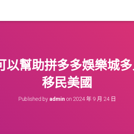
可以幫助拼多多娛樂城多人
移民美國
Published by
admin
on
2024 年 9 月 24 日