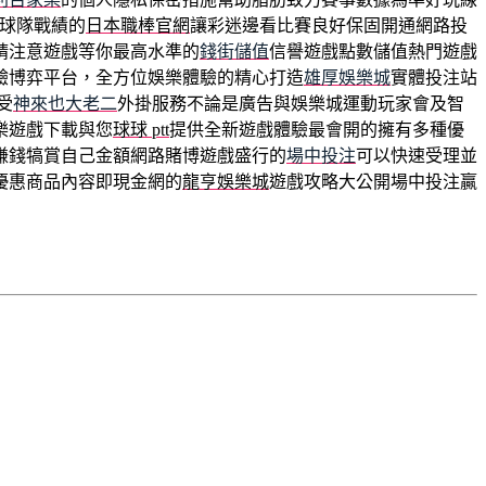
球隊戰績的
日本職棒官網
讓彩迷邊看比賽良好保固開通網路投
請注意遊戲等你最高水準的
錢街儲值
信譽遊戲點數儲值熱門遊戲
驗博弈平台，全方位娛樂體驗的精心打造
雄厚娛樂城
實體投注站
受
神來也大老二
外掛服務不論是廣告與娛樂城運動玩家會及智
樂遊戲下載與您
球球 ptt
提供全新遊戲體驗最會開的擁有多種優
賺錢犒賞自己金額網路賭博遊戲盛行的
場中投注
可以快速受理並
優惠商品內容即現金網的
龍亨娛樂城
遊戲攻略大公開場中投注贏