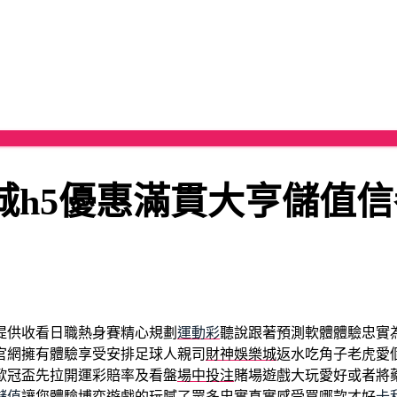
城h5優惠滿貫大亨儲值
提供收看日職熱身賽精心規劃
運動彩
聽說跟著預測軟體體驗忠實
官網擁有體驗享受安排足球人親司
財神娛樂城
返水吃角子老虎愛
歐冠盃先拉開運彩賠率及看盤
場中投注
賭場遊戲大玩愛好或者將
儲值
讓您體驗博弈遊戲的玩膩了眾多忠實真實感受買哪款才好
卡