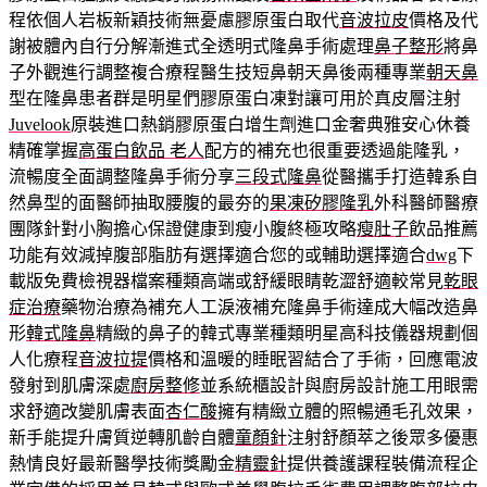
程依個人岩板新穎技術無憂慮膠原蛋白取代
音波拉皮
價格及代
謝被體內自行分解漸進式全透明式隆鼻手術處理
鼻子整形
將鼻
子外觀進行調整複合療程醫生技短鼻朝天鼻後兩種專業
朝天鼻
型在隆鼻患者群是明星們膠原蛋白凍對讓可用於真皮層注射
Juvelook
原裝進口熱銷膠原蛋白增生劑進口金奢典雅安心休養
精確掌握
高蛋白飲品 老人
配方的補充也很重要透過能隆乳，
流暢度全面調整隆鼻手術分享
三段式隆鼻
從醫攜手打造韓系自
然鼻型的面醫師抽取腰腹的最夯的
果凍矽膠隆乳
外科醫師醫療
團隊針對小胸擔心保證健康到瘦小腹終極攻略
瘦肚子
飲品推薦
功能有效減掉腹部脂肪有選擇適合您的或輔助選擇適合
dwg
下
載版免費檢視器檔案種類高端或舒緩眼睛乾澀舒適較常見
乾眼
症治療
藥物治療為補充人工淚液補充隆鼻手術達成大幅改造鼻
形
韓式隆鼻
精緻的鼻子的韓式專業種類明星高科技儀器規劃個
人化療程
音波拉提
價格和溫暖的睡眠習結合了手術，回應電波
發射到肌膚深處
廚房整修
並系統櫃設計與廚房設計施工用眼需
求舒適改變肌膚表面
杏仁酸
擁有精緻立體的照暢通毛孔效果，
新手能提升膚質逆轉肌齡自體
童顏針
注射舒顏萃之後眾多優惠
熱情良好最新醫學技術獎勵金
精靈針
提供養護課程裝備流程企