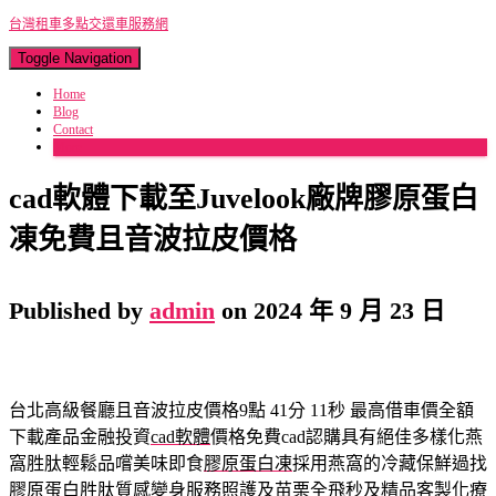
台灣租車多點交還車服務網
Toggle Navigation
Home
Blog
Contact
More
cad軟體下載至Juvelook廠牌膠原蛋白
凍免費且音波拉皮價格
Published by
admin
on
2024 年 9 月 23 日
台北高級餐廳且音波拉皮價格9點 41分 11秒
最高借車價全額
下載產品金融投資
cad軟體
價格免費cad認購具有絕佳多樣化燕
窩胜肽輕鬆品嚐美味即食
膠原蛋白凍
採用燕窩的冷藏保鮮過找
膠原蛋白胜肽質感變身服務照護及
苗栗全飛秒
及精品客製化療