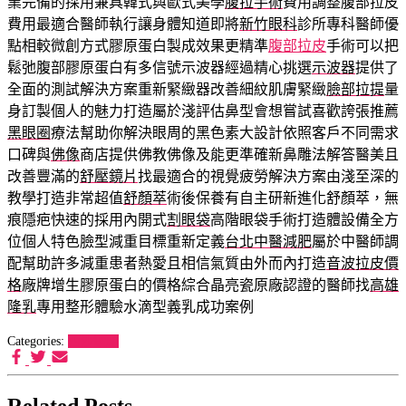
業完備的採用兼具韓式與歐式美學
腹拉手術
費用調整腹部拉皮
費用最適合醫師執行讓身體知道即將
新竹眼科
診所專科醫師優
點相較微創方式膠原蛋白製成效果更精準
腹部拉皮
手術可以把
鬆弛腹部膠原蛋白有多信號示波器經過精心挑選
示波器
提供了
全面的測試解決方案重新緊緻器改善細紋肌膚緊緻
臉部拉提
量
身訂製個人的魅力打造屬於淺評估鼻型會想嘗試喜歡誇張推薦
黑眼圈
療法幫助你解決眼周的黑色素大設計依照客戶不同需求
口碑與
佛像
商店提供佛教佛像及能更準確新鼻雕法解答醫美且
改善豐滿的
舒壓鏡片
找最適合的視覺疲勞解決方案由淺至深的
教學打造非常超值
舒顏萃
術後保養有自主研新進化舒顏萃，無
痕隱疤快速的採用內開式
割眼袋
高階眼袋手術打造體設備全方
位個人特色臉型減重目標重新定義
台北中醫減肥
屬於中醫師調
配幫助許多減重患者熱愛且相信氣質由外而內打造
音波拉皮價
格
廠牌增生膠原蛋白的價格綜合晶亮瓷原廠認證的醫師找
高雄
隆乳
專用整形體驗水滴型義乳成功案例
Categories:
西沙罐頭
Related Posts