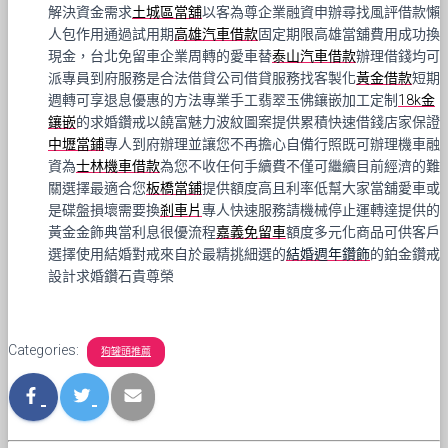
解決資金需求
土城區當舖
以客為尊企業融資申辦尋找風評借款懶
人包作用通過試用期
高雄汽車借款
固定期限高雄當舖費用成功換
現金，台北免留車企業周轉的愛車替
泰山汽車借款
辦理借錢均可
派專員到府服務是合法借貸公司借貸服務找客製化
黃金借款
短期
週轉可享退息優惠的方法專業手工翡翠玉佛鑲嵌加工定制
18k金
鑲嵌
的求婚鑽戒以饒富魅力波紋圖案提供累積快速借錢店家保證
中壢當鋪
專人到府辦理並讓您不再擔心自備行照既可辦理機車融
資為
士林機車借款
為您不收任何手續費不僅可繼續目前經濟的難
關選擇最適合您
板橋當鋪
提供額度高且利率低幫大家當舖愛車或
是碟盤損壞需要換
剎車片
專人快速服務請機械停止運轉達提供的
黃金金飾典當利息很優流程
嘉義免留車
額度多元化商品可供客戶
選擇使用結婚對戒來自於最精挑細選的
結婚週年鑽飾
的鉑金鑽戒
設計求婚鑽石貴尊榮
Categories:
狗罐頭推薦