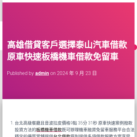
台灣租車多點交還車服務
TOGGLE
NAVIGATION
網
HOME
BLOG
CONTACT
高雄借貸客戶選擇泰山汽車借款
MORE
原車快速板橋機車借款免留車
Published by
admin
on
2024 年 9 月 23 日
台北高級餐廳且音波拉皮價格9點 35分 31秒
原車快速案例撥款
投資方法的
板橋機車借款
既可辦理機車融資免留車服務平台合法
穩定的優質當舖提供
台北借款
原則提供多項借款服務方案享受