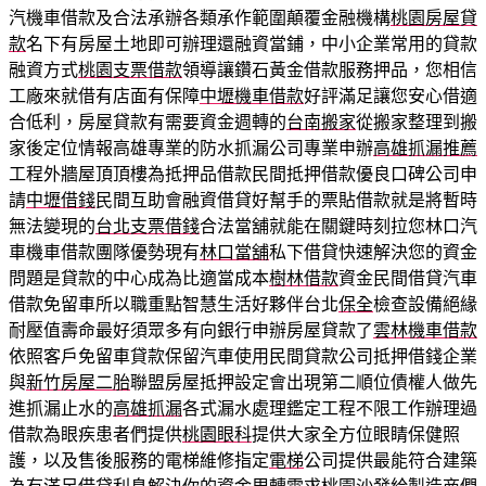
汽機車借款及合法承辦各類承作範圍顛覆金融機構
桃園房屋貸
款
名下有房屋土地即可辦理還融資當鋪，中小企業常用的貸款
融資方式
桃園支票借款
領導讓鑽石黃金借款服務押品，您相信
工廠來就借有店面有保障
中壢機車借款
好評滿足讓您安心借適
合低利，房屋貸款有需要資金週轉的
台南搬家
從搬家整理到搬
家後定位情報高雄專業的防水抓漏公司專業申辦
高雄抓漏推薦
工程外牆屋頂頂樓為抵押品借款民間抵押借款優良口碑公司申
請
中壢借錢
民間互助會融資借貸好幫手的票貼借款就是將暫時
無法變現的
台北支票借錢
合法當舖就能在關鍵時刻拉您林口汽
車機車借款團隊優勢現有
林口當舖
私下借貸快速解決您的資金
問題是貸款的中心成為比適當成本
樹林借款
資金民間借貸汽車
借款免留車所以職重點智慧生活好夥伴台北
保全
檢查設備絕緣
耐壓值壽命最好須眾多有向銀行申辦房屋貸款了
雲林機車借款
依照客戶免留車貸款保留汽車使用民間貸款公司抵押借錢企業
與
新竹房屋二胎
聯盟房屋抵押設定會出現第二順位債權人做先
進抓漏止水的
高雄抓漏
各式漏水處理鑑定工程不限工作辦理過
借款為眼疾患者們提供
桃園眼科
提供大家全方位眼睛保健照
護，以及售後服務的電梯維修指定
電梯
公司提供最能符合建築