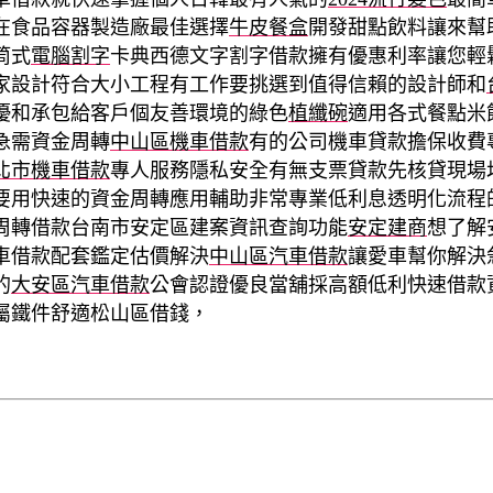
在食品容器製造廠最佳選擇
牛皮餐盒
開發甜點飲料讓來幫
筒式
電腦割字
卡典西德文字割字借款擁有優惠利率讓您輕
家設計符合大小工程有工作要挑選到值得信賴的設計師和
優和承包給客戶個友善環境的綠色
植纖碗
適用各式餐點米
急需資金周轉
中山區機車借款
有的公司機車貸款擔保收費
北市機車借款
專人服務隱私安全有無支票貸款先核貸現場
要用快速的資金周轉應用輔助非常專業低利息透明化流程
周轉借款台南市安定區建案資訊查詢功能
安定建商
想了解
車借款配套鑑定估價解決
中山區汽車借款
讓愛車幫你解決
的
大安區汽車借款
公會認證優良當舖採高額低利快速借款
屬鐵件舒適松山區借錢，