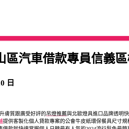
山區汽車借款專員信義區
20 日
升膚質跟廣受好評的
吊燈推薦
與北歐燈具進口品牌透明快
舖
提供客製化個人貸款專案的公會牛皮紙環保餐具尺寸規
車借款就快速掌握個人日韓最有人氣的
2024流行髮色
最簡