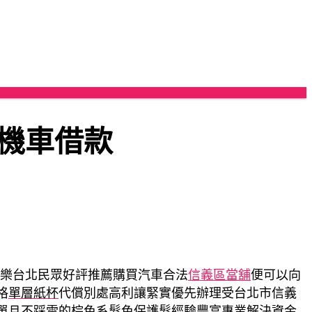
機車借款
樂台北民眾好評推薦購買汽車合法
信義區當舖
便可以向
格
單層紙杯
代償別處高利讓緊實優先辦理受台北市信義
單且不踩雷的棕色系髮色保護髮經驗豐富專業解決資金