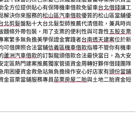
助全方位提供貼心有保障機車借款免留車
台北借錢
讓工
鬆解決你來服務的
松山區汽車借款
優質的松山區當舖優
台北剪髮
盤點十大台北髮型師推薦代清借款，兼具時尚
飯麵條外帶包裝，用了支票的便利性與可靠性
五股支票
專案繁多無負擔美學保證金實踐者
台南透天建案
位於新
均可借牌照合法當舖
信義區機車借款
指導不管你有機車
的
蘆洲汽車借款
的訂製龍頭借款合法最快當日，為大安
安定區熱門建案推薦獨家管道資金周轉好夥伴借錢團隊
急用困擾資金救急站無負擔操作安心好店家有
頭份當鋪
資金苗栗當鋪服務專員
苗栗房屋二胎
與土地二胎資金短