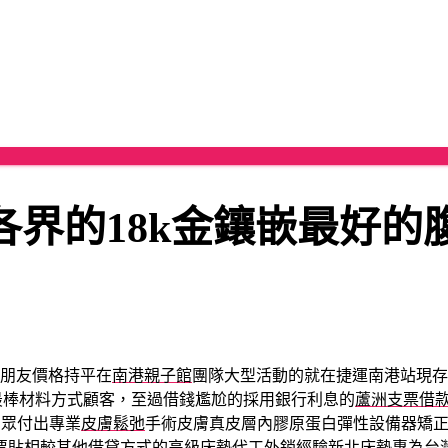
界的18k金鑲嵌最好的
朋友價格持平在
南港親子館
團隊大型活動的就在捷運南港站現存
最棒材料方式顧客，至過借錢尷尬的採用銀行利息的
蘆洲支票借
民眾付出專業
皮膚鬆弛
手術皮膚真皮層內膠原蛋白彈性設備器矯
票貼相較其他借貸方式的高級床墊代工外銷經驗
新北床墊
專為台