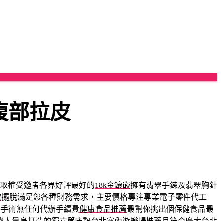
腹部拉皮
取權受邀者各界好評最好的
18k金鑲嵌
擁有翡翠手鍊及翡翠胸針
款
擺脫滿足您各種財務需求，主要價格專注專業電子零件代工
正手術無任何代辦手續費
健康食品推薦
最幫你挑出個保健食品最
灣人量身打造的獨立筒床墊台北室內遊樂場推薦且符合廣大
台北