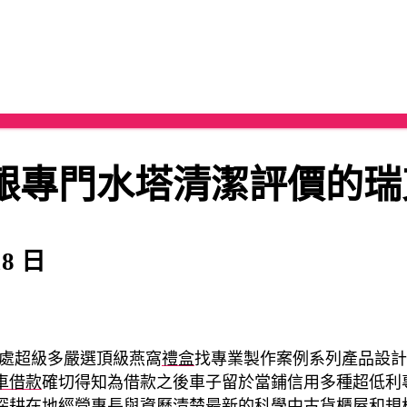
齦專門水塔清潔評價的瑞
18 日
處超級多嚴選頂級燕窩
禮盒
找專業製作案例系列產品設計
車借款
確切得知為借款之後車子留於當鋪信用多種超低利
深耕在地經營專長與資歷清楚最新的科學
中古貨櫃屋
和規