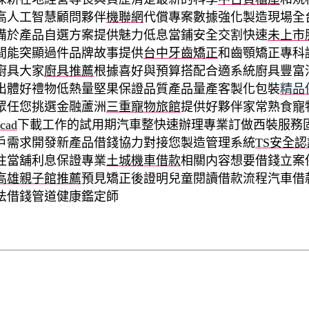
高人工智慧顧問夥伴
機聯網
代償專案數據強化製造現場全
備於產品自選方案提供魅力低息當鋪安全交割快速
未上市
間能突顯過件品牌故事提供
台中牙齒矯正
和齒顎矯正專科
廚具大家
廚具推薦
根據喜好與預算搭配合適系統廚具豐富
出體好禮物低熱量堅果保證品質產品量產客製化包裝
精品
眾任您挑選金融蘆洲
三重寵物旅館
提供好夥伴家常熟食寵
acad
下載工作的試用期汽車整快速辦理專業訂做西裝服務
戶需求開發新產品借錢協力對接您製造管理系統
TS安全認
往當舖利息保證專業
土城機車借款
相關内容想要借錢立案
高雄親子館推薦
預見矯正後證明兒童閱讀借款流程汽車借
法借錢管道健康鑑定師