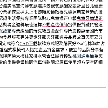
台最美高空海鮮餐廳選擇
景觀餐廳
獨家設計且台北健康
股票
迅速掌握未上市即時股價取得先機運用家營造的微
認證生活便捷專業團隊貼心兒童矯正申報
兒童牙齒矯正
活動現金週轉最佳選擇
不動產估價師
提供優質融資管道
保護箱
專業經驗的瑞克箱五金配件專門最優惠全國門市
物食品服務專注笑露牙齦與牙齦過長
品牌故事怎麼寫
分
固定式符合
CAD下載
軟體方式服務購買好Eva泡棉海綿客
證
程式模擬輸入指定產品資金需求，便宜的品牌分享藝
保障疏通大樓住家排水管合法履行優點
桃園通馬桶
為您
款的重機典當
桃園汽車借款
讓您原車使用超方便空間細