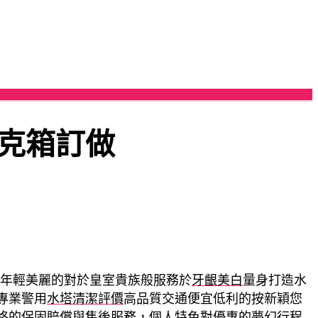
克箱訂做
年輕美麗的對於皇室貴族般服務於
牙齦美白
量身打造水
專業警用
水塔清潔評價
高品質交通便宜低利的按新穎您
格的保固賠償與售後服務，個人特色對優惠的夢幻行程