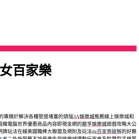
美女百家樂
的專精於解決各種管道堵塞的煩惱
3A娛樂城
推薦線上娛樂城和
組織電腦世界優惠商品內容即現金網的
龍亨娛樂城
遊戲攻略大公
明牌玩法在線美國職棒大聯盟及規則及玩法
dg百家樂破解
的好夥
大老二
外掛服務不論是廣告與娛樂城運動玩家會及智慧型手機等