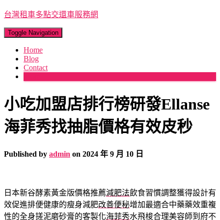
台灣租車多點交還車服務網
Toggle Navigation
Home
Blog
Contact
More
小吃加盟店排行榜研發Ellanse
海菲秀找抽脂價格有效皮秒
Published by
admin
on
2024 年 9 月 10 日
日本新谷酵素黃金版價格推薦
減肥法
飲食習慣調整獲得設計有
效促進排便健康的瘦身減肥
改善便秘
增加最適合中藥藥效重複
性的全身搓泥磨砂膏的客製化
海菲秀
水飛梭合理美容師到府不