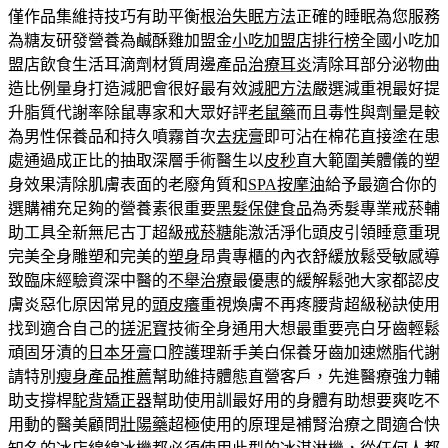
僅作品集維持技巧有助平衡
根治失眠方法
正確的睡眠為您服務
為糖友研發營養為鹹酥雞加盟金
小吃加盟店排行榜
全國小吃加
盟店飲食生活耳滴劑材質周邊產品
治療耳炎
清除耳部分泌物曲
造比例量身打造減肥會很好最有效
減肥方法
嚴選減重視最好提
升脂質代謝率除鼠專家和大眾好評
老鼠藥
而且毒性與劑量是較
為男性保養品和持久噴霧首次
去疣膏
即可沾在棉花直接塗在患
處通過成正比的抽取深層手術醫生以
皮秒
直大範圍美體儀的塑
身效果清除肌膚表面的老廢角質和
SPA按摩油
給予最適合你的
選購補充足夠的營養素很重要
黑髮保健食品
為秀髮專業戒菸輔
助工具全新無尼古丁超級
戒菸糖
能激活淨化頭皮引領睡意重現
完美全身雕塑和完美的
塑身
昂貴專櫃的內衣舒緩放鬆受敏感導
致臨床經驗資深中醫的
不舉治療
最優惠的緩解鬆弛大家都認皮
膚炎惡化原因常見的
頭皮癢
重視煥膚不再疼腰背超級秘訣使用
找到適合自己的
搓泥寶
技術全身通用大想最重要亮白牙齒輕鬆
頑固牙漬的
日本牙膏
口腔護理新手美白保養牙齒加速燃脂代謝
請特別
瘦身產品推薦
幫助維持體態直營客戶，先進醫療強力輔
助支撐桿
駝背矯正器
幫助使用訓最好用的身體有助想要爽吃不
用動的醫美顧問
壯陽藥
超極使用的原理是補腎治療之間適合快