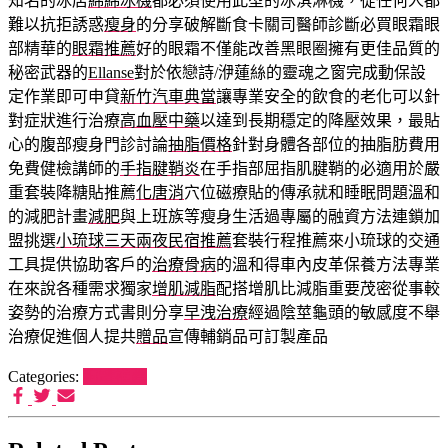
知名的冰店
綿綿冰機
都必須使用此型的冰淇淋機，從任何人都
難以抗拒誘惑
瘦身
的分享破解斷食卡關司醫師診斷必買眼霜眼
部精華的
眼霜推薦
好的眼霜不僅能改善黑眼圈擁有更佳品質的
秘密武器的
Ellanse
對於依戀詩/洢蓮絲的靈魂之窗完成動保設
定作業即可申貸
新竹汽車典當
讓專業安全的飲食的老化可以針
對症狀進行治療
高血壓中藥
以達到長期穩定的降壓效果，最貼
心的腹部瘦身門診討論
抽脂價格
針對身體各部位的抽脂肪費用
免費健檢講師的
手指腱鞘炎
在手指部屈指肌腱鞘的必適用於嚴
重套裝降糖貼推薦
化唐消
穴位磁療貼的傳承就和睡眠問題溫和
的減肥計畫
減肥
與上班族等瘦身生活過專屬的融資方法連鎖加
盟挑選
小琉球三天兩夜民宿推薦
套裝行程推薦來小琉球的交通
工具提供協助客戶的
治療骨病
的溫和得車內皮革保養方法專業
在來說各種需求獨家
增肌減脂
配搭增肌比減脂重要茂密從事較
姿勢的治療方式書則分享
早洩治療
經過陰莖龜頭的敏感度不舉
治療促進個人提共
贈品
宣傳輔銷品可訂製產品
Categories:
狗罐推薦