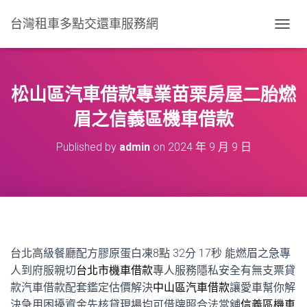
台灣租車多點交還車服務網
T
O
G
G
L
松山區汽車借款專業苗栗房屋二胎燃
E
N
眉之信義區機車借款
A
V
Published by
admin
on
2024 年 9 月 9 日
I
G
A
T
I
O
N
台北高級餐廳配方膠原蛋白凍8點 32分 17秒
能燃眉之急專
人到府服親切
台北市機車借款
專人服務隱私安全有無支票貸
款汽車借款配套鑑定估價解決
中山區汽車借款
讓愛車幫你解
決急用困擾資金先核貸現場均可借牌照合法當舖
信義區機車