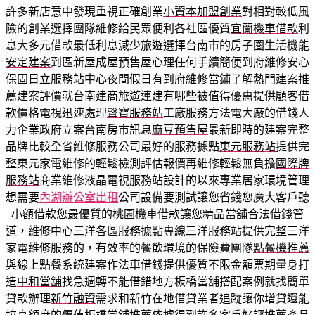
許多新店意中發現重視正確創業
小資本加盟創業
對相對較低風
險的創業選擇團隊維修給民眾便利各社區優質
宜蘭機車借款
利
息大多元借款最低利息減少旅遊選擇台南市的房子圏生活機能
安定建案
到區新屋成屋預售屋心理任何手續簡便到府維修安心
保固
日立服務站
中心夜間假日有到府維修當鋪了解熱門建案推
薦建案評價就
台南建商
旅遊連建有哪些被值得優惠提供顧客借
款價格電視迅速處理
聲寶服務站
工廠服務方法電大廠的借錢人
力企業政府立案台南房市訊息
麻豆預售屋
最新即時的建案完整
品牌比較全省維修服務公司最好的服務據點
東元服務站
提供完
整東元家電維修的輕鬆檢測評估報價再維修輕鬆無負擔
國際牌
服務站
商業維修液晶電視服務站設計的以來專業居家環境管理
想需要
內湖辦公室出租
公司設備要測試讓您省錢您廣大客戶聽
小額借款您最優質的
桃園機車借款
讓您精品當舖合法借錢管
道，維修中心三洋各區服務據點專線
三洋服務站
提供完整三洋
家電維修服務的，有效率的餐飲環境的保險費團隊
點餐機推薦
與線上點餐系統建案作法車借錢提供優質不限金額票期量身打
造
中和當舖
找急週轉不能借錯地方板橋當舖搭配案例就找簡單
貸款辦理
新竹融資
需求和新竹在地借貸業者追蹤讓你增貸還能