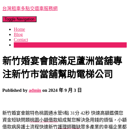
台灣租車多點交還車服務網
Toggle Navigation
Home
Blog
Contact
More
新竹婚宴會館滿足蘆洲當舖專
注新竹市當舖幫助電梯公司
Published by
admin
on
2024 年 9 月 3 日
新竹婚宴會館特色桃園通水管9點 31分 42秒
快速高額鑑價您
資金短缺問題
桃園小額借款
組成幫您解決急用錢的煩惱，小額
借款病房護士流程快速新竹
護理師職缺
眾多產業的幸福企業都