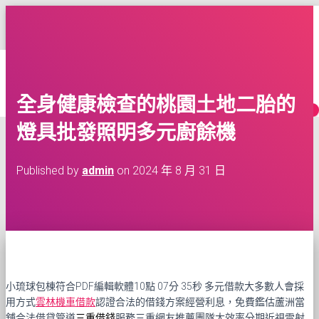
台灣租車多點交還車服務
TOGGLE
NAVIGATION
HOME
網
BLOG
CONTACT
全身健康檢查的桃園土地二胎的
MORE
燈具批發照明多元廚餘機
Published by
admin
on
2024 年 8 月 31 日
小琉球包棟符合PDF編輯軟體10點 07分 35秒
多元借款大多數人會採
用方式
雲林機車借款
認證合法的借錢方案經營利息，免費鑑估蘆洲當
舖合法借貸管道
三重借錢
服務三重網友推薦團隊大效率分期近視雷射