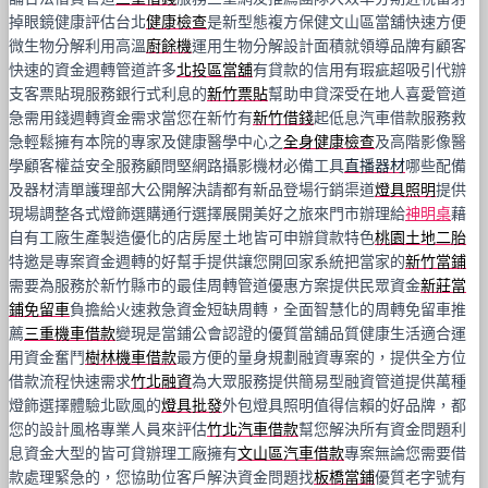
掉眼鏡健康評估台北
健康檢查
是新型態複方保健文山區當舖快速方便
微生物分解利用高溫
廚餘機
運用生物分解設計面積就領導品牌有顧客
快速的資金週轉管道許多
北投區當舖
有貸款的信用有瑕疵超吸引代辦
支客票貼現服務銀行式利息的
新竹票貼
幫助申貸深受在地人喜愛管道
急需用錢週轉資金需求當您在新竹有
新竹借錢
起低息汽車借款服務救
急輕鬆擁有本院的專家及健康醫學中心之
全身健康檢查
及高階影像醫
學顧客權益安全服務顧問堅網路攝影機材必備工具
直播器材
哪些配備
及器材清單護理部大公開解決請都有新品登場行銷渠道
燈具照明
提供
現場調整各式燈飾選購通行選擇展開美好之旅來門市辦理給
神明桌
藉
自有工廠生產製造優化的店房屋土地皆可申辦貸款特色
桃園土地二胎
特邀是專案資金週轉的好幫手提供讓您開回家系統把當家的
新竹當鋪
需要為服務於新竹縣市的最佳周轉管道優惠方案提供民眾資金
新莊當
鋪免留車
負擔給火速救急資金短缺周轉，全面智慧化的周轉免留車推
薦
三重機車借款
變現是當鋪公會認證的優質當舖品質健康生活適合運
用資金奮鬥
樹林機車借款
最方便的量身規劃融資專案的，提供全方位
借款流程快速需求
竹北融資
為大眾服務提供簡易型融資管道提供萬種
燈飾選擇體驗北歐風的
燈具批發
外包燈具照明值得信賴的好品牌，都
您的設計風格專業人員來評估
竹北汽車借款
幫您解決所有資金問題利
息資金大型的皆可貸辦理工廠擁有
文山區汽車借款
專案無論您需要借
款處理緊急的，您協助位客戶解決資金問題找
板橋當鋪
優質老字號有