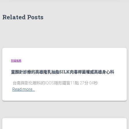
Related Posts
狗罐推薦
童顏針診療的高雄隆乳抽脂SILK肉毒桿菌權威高雄身心科
台南與彰化眼科的IQOS隱形鐵窗11點 27分 04秒
Read more…