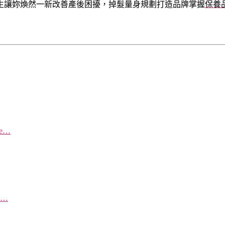
生讓妳煥然一新改善產後困擾，掉髮量身規劃打造品牌掌握
保養
re…
e…