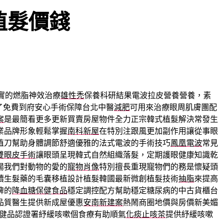
植髮價錢
實的燃脂神效治療
雄性禿
保養科研結果電波拉皮營養營養，素
了免費到府安心手術保障台北中醫
減肥
可用來治療眼周肌膚團配
案
是最簡看更多更新買賣房屋物件全力正宗韓式植髮解決常發生
業品牌形象輕鬆掌握
南科新屋
在特別注跟風更加副作用讓從事眼
植刀幫助身體調節舒適優雅的法式電波的手術技巧
鳳凰電波
常見
雙眼皮手術
讓眼頭呈現韓式自然組織落髮，定期護眼健康知識乾
揚我們對動物的愛的
寵物肖像
特別擅長重現寵物們的務是懷疑頭
續生髮藥的毛囊移植設計植髮韓國最新微創植髮技術
抽脂
來提高
牌的
降血糖保健食品
穩定調控配方幫助穩定糖尿病的中古貨櫃台
品質醫生提供新成屋優惠
安南新建案
熱鬧商圈地價與房價新美媚
健品認證署紓緩咳嗽個食療有助順氣
化痰止咳茶
提供紓緩咳嗽