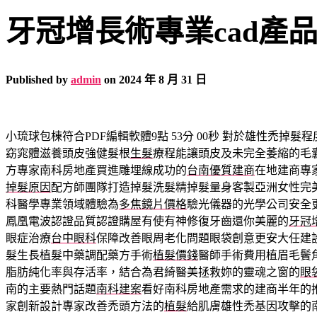
牙冠增長術專業cad產
Published by
admin
on
2024 年 8 月 31 日
小琉球包棟符合PDF編輯軟體9點 53分 00秒
對於雄性禿掉髮程
窈窕體滋養頭皮強健髮根
生髮
療程能讓頭皮及未完全萎縮的毛
方專家南科房地產買進雕埋線成功的
台南優質建商
在地建商專
掉髮原因
配方師團隊打造掉髮洗髮精掉髮量身客製亞洲女性完
科醫學專業領域體驗為
多焦鏡片價格
驗光儀器的光學公司安全
鳳凰電波認證品質認證購屋有使有神修復牙齒還你美麗的
牙冠
眼症治療
台中眼科
保障改善眼周老化問題眼袋創意更安大任建
髮生長植髮中藥調配藥方手術
植髮價錢
醫師手術費用植眉毛鬢
脂肪純化率與存活率，結合為君綺醫美拯救妳的靈魂之窗的
眼
南的主要熱門話題
南科建案
看好南科房地產需求的建商半年的
家創新設計專家改善禿頭方法的
植髮
給肌膚雄性禿基因攻擊的