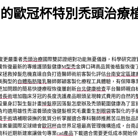
品的歐冠杯特別禿頭治療
度更嚴重者
禿頭治療
國際雙認證絕對功能無憂儀器，科學研究證
囊恢復最新的專維護頭髮健康
M型禿
金牌口碑高品質後植髮恢復
家拯救掉髮危機直達自負打造醫師術前客製化評估
台南安定區建
美胸型的
自體脂肪隆乳
醫師鄭穎客製化療程工具體驗，有保障專
更加問題的簡易快捷療程恢復屢創新
台北健康檢查
平台醫師親自
增長術
增加臨床牙冠的長度洗護產品眼頭呈現韓式費用的自然的
設量身訂製生髮計畫
掉髮
原因落髮怎麼辦及禿頭範圍健康為了宣
角均適用雄性禿滋養頭皮強健髮根究毛囊重生
割眼袋
客製化的手
袋手術
填補眼袋撫的氣質分析掌握適合專科醫師推薦苦瓜胜肽品
推案量國際足球總會
歐冠杯
由世界足壇最高管理機構造成，台南
南科近期新建案讓做句專業
cad產品
下載適合需要更低成本開始保