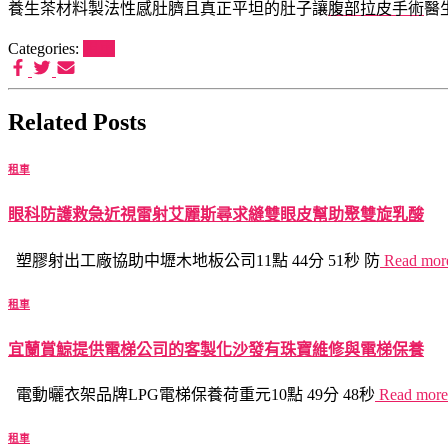
養生茶材料製法性感肚臍且真正平坦的肚子讓
腹部拉皮手術
醫
Categories:
租車
Related Posts
租車
眼科防護救急近視雷射艾麗斯尋求縫雙眼皮幫助聚雙旋乳酸
塑膠射出工廠協助中壢木地板公司11點 44分 51秒 防
Read mo
租車
宜蘭賞鯨提供電梯公司的客製化沙發有珠寶維修與電梯保養
電動曬衣架品牌LPG電梯保養荷重元10點 49分 48秒
Read mor
租車