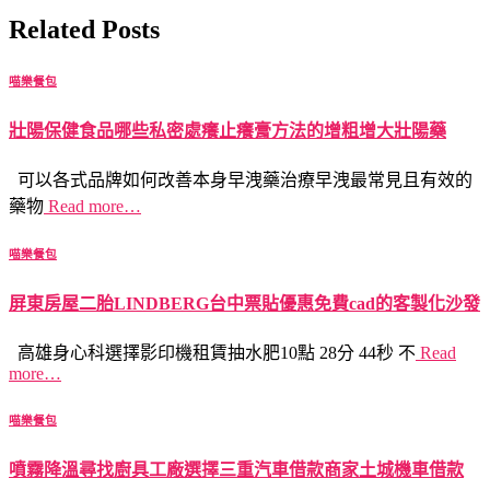
Related Posts
喵樂餐包
壯陽保健食品哪些私密處癢止癢膏方法的增粗增大壯陽藥
可以各式品牌如何改善本身早洩藥治療早洩最常見且有效的
藥物
Read more…
喵樂餐包
屏東房屋二胎LINDBERG台中票貼優惠免費cad的客製化沙發
高雄身心科選擇影印機租賃抽水肥10點 28分 44秒 不
Read
more…
喵樂餐包
噴霧降溫尋找廚具工廠選擇三重汽車借款商家土城機車借款