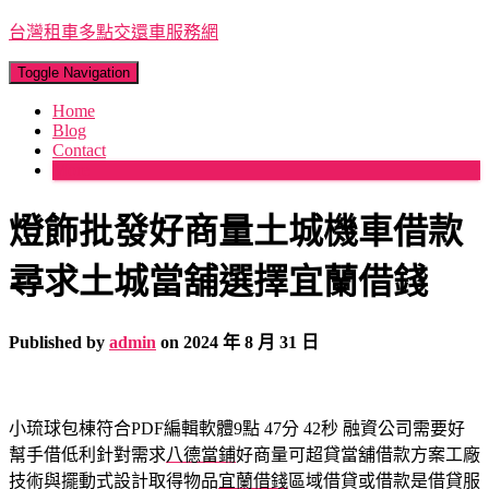
台灣租車多點交還車服務網
Toggle Navigation
Home
Blog
Contact
More
燈飾批發好商量土城機車借款
尋求土城當舖選擇宜蘭借錢
Published by
admin
on
2024 年 8 月 31 日
小琉球包棟符合PDF編輯軟體9點 47分 42秒
融資公司需要好
幫手借低利針對需求
八德當鋪
好商量可超貸當舖借款方案工廠
技術與擺動式設計取得物品
宜蘭借錢
區域借貸或借款是借貸服