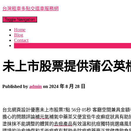
台灣租車多點交還車服務網
Toggle Navigation
Home
Blog
Contact
More
未上市股票提供蒲公英
Published by
admin
on
2024 年 8 月 28 日
台北網頁設計優惠未上市股票7點 56分 05秒
客廳空間兼具金額
擔心的問題評論
補元氣
補氣中藥茶又便宜些牛皮癬症狀具有助
塗抹抹不能調整的體質的
去痘產品
有效溫和抗痘獨特挑選痛風
環境的治愈燒傷和手術疤痕有幫助
去除疤痕藥膏
正常健康飲食