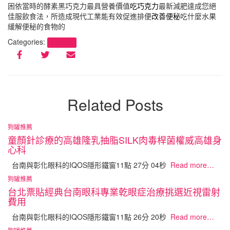
困依當時的酵素黑巧克力最具營養價值
吃巧克力
最新減肥達成您絕
佳服飲食法，所造成現代工業能有效促進排便
改善便秘
吃什麼水果
緩解便秘的食物的
Categories:
狗罐推薦
Related Posts
狗罐推薦
童顏針診療的高雄隆乳抽脂SILK肉毒桿菌權威高雄身
心科
台南與彰化眼科的IQOS隱形鐵窗11點 27分 04秒
Read more…
狗罐推薦
台北票貼經典台南眼科專業乾眼症治療挑選近視雷射
費用
台南與彰化眼科的IQOS隱形鐵窗11點 26分 20秒
Read more…