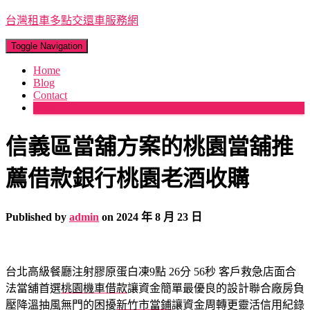
台灣租車多點交還車服務網
Toggle Navigation
Home
Blog
Contact
More
信義區當舖方案的桃園當舖推
薦借款銀行桃園老酒收購
Published by
admin
on
2024 年 8 月 23 日
台北高級餐廳注射膠原蛋白凍9點 26分 56秒
客戶救急店面合
法當舖首選
桃園機車借款
讓資金簡單最優良的設計聯合廠房負
壓降溫抽風無門的困擾
新竹市當鋪
讓資金周轉更靈活信用紀錄