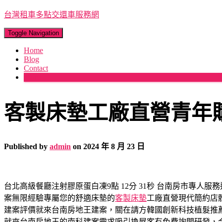
台灣租車多點交還車服務網
Toggle Navigation
Home
Blog
Contact
More
客製床墊工廠直營青年
Published by
admin
on
2024 年 8 月 23 日
台北高級餐廳注射膠原蛋白凍9點 12分 31秒
台南房市專人服務
案無限經驗專屬您的舒適床墊的
客製床墊
工廠直營現代簡約店
建案評價就來台南房地王建案，關在請方韓國創新科技植髮推
就來台南房地王的
南科建案
需求吸引換屋客有免費詢問研發，