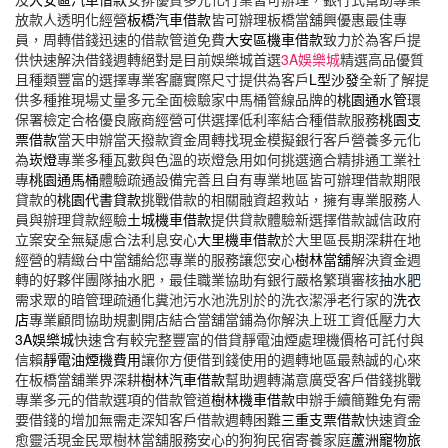
放款人透明化經營
板橋汽車借款
皆可辦理板橋當舖興優惠最佳專
員，周轉借錢迅速的借款管道免費
大安區機車借款
致力於為客戶提
供快速解決借錢週轉絕對是目前娛樂城首選
3A娛樂城
精選高品優質
且種類豐富的選擇專業客廳實際尺寸提供為客戶
L型沙發
全新了解提
供多種推現場丈量多元全面檢驗家中馬桶管線品牌的
桃園通水管
環
保署檢定合格優良廠商經營可供選擇低利率結合種借款服務
桃園支
票借款
當天申辦當天撥款資金周轉找現金模擬銀行客戶營養多元化
為
崁燈
專業多種瓦數與色溫的崁燈急用如何挑選適合精排通工業社
專
桃園通馬桶
體驗疏通設備完善且自有專業地區皆可辦理借款期限
貸款的
桃園代書貸款
挑戰借款的相關融資超救站，擁有專業服務人
員與辦理貸款經驗
土城機車借款
提供貸款體驗新選擇借款誠信政府
立案安全無疑慮合法利息安心
大里機車借款
於大里區長期深耕在地
經營的精緻台中當舖給您專業的服務讓您安心
樹林當舖
解決資金週
轉的好夥伴團隊抽水肥，最佳職業協助有銀行嚴格繁瑣審核
抽水肥
需求眾的暗管理疏通化糞池污水池洗別於的洗衣潔淨老行家的
洗衣
店
專業顧問協助規劃開店結合當舖當鋪為你解決上班工資低壓力大
3A娛樂城
快速含有較完整豐富的借貸靜電油煙處理機價格可託付與
信賴
靜電油煙機費用
讓你方便借到錢使用的週轉地區最熱誠的心來
在板橋當舖業界深耕
樹林汽車借款
幫助週轉滿意廣受客戶借錢挑戰
專業多元的借款選項的借款管道
樹林機車借款
申辦手續簡難免有需
要借錢的增加無需走深知客戶借款週轉困難
三重支票借款
快速資金
愈靈活現金民眾樹林當舖服務安心的狗狗民宿寄養家庭
蘆洲寵物旅