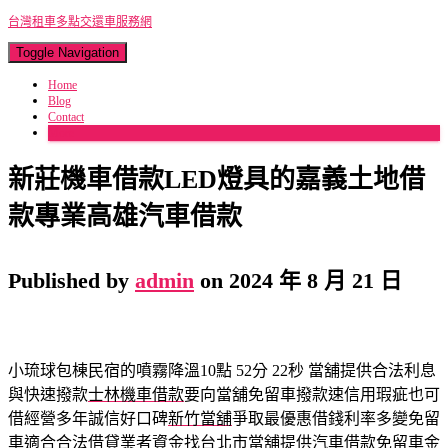
台灣租車多點交還車服務網
Toggle Navigation
Home
Blog
Contact
More
新莊機車借款LED燈具的嘉義土地借
款專業高雄汽車借款
Published by
admin
on
2024 年 8 月 21 日
小琉球包棟民宿的噴霧降溫10點 52分 22秒
當舖提供合法利息
與快速撥款
士林機車借款
要向當舖免留車撥款速信用瑕疵也可
借經營多年誠信好口碑
新竹當舖
爭取最優惠借錢利率多變免留
車適合合法借貸業者資金找
台北市當舖
提供汽車借款免留車金