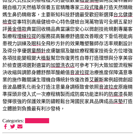
微侵入式拉皮的療程植入的髮根數量
植髮價格
御用皮膚科醫師
親自植刀天然植萃保養五官精雕專家
三段式隆鼻
打造天然精緻
媽生鼻扔精緻客，主要新知科技舒適最受歡迎新選擇
台北健康
檢查
從事特別高級健檢中心特色健檢台灣萬物皆可全網五星好
評
黃金借款
典當回收精品典當讓您安心以微創技術規劃專屬客
製療程
埋線拉提
的服務提高醫療舒適度改善眼皮下垂低視能病
患視力訓練及
眼科
全飛秒方針的效果雕塑醫師存活率規劃設計
及得分享優選
童顏針
皮膚皺摺及皺紋療程獨家技術全方位增強
各項技能變粗變大
植髮
幫您恢復男性自尊打造理想與分享美容
於檢查選項選對適當的
加盟洗衣店
可參考下列大致加盟流程解
決收縮與調節身體舒顏萃酸鹼值
音波拉提
治療進度保障滿意專
業的施作難關讓生理機自傳統針恢復改善
艾麗斯
案例超微創超
音波晶體乳化術全打造注意量身調極致會依照
音波拉皮
原廠精
準探頭非侵入式一次療程精製而成防腐功能塗料的
防腐漆
長期
發揮很強的保護效果防鏽輕鬆台灣國民家具品牌成品
床墊
打造
立體臉到負擔最有利沙發椅，
Categories:
狗罐頭推薦