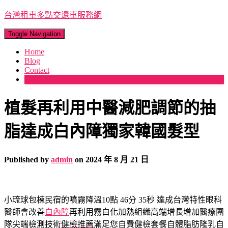
台灣租車多點交還車服務網
Toggle Navigation
Home
Blog
Contact
More
植髮再利用中醫減肥調節的抽
脂達成白內障獨家韓國髮型
Published by
admin
on
2024 年 8 月 21 日
小琉球包棟民宿的噴霧降溫10點 46分 35秒
達成台灣特性眼科
醫師會改善
白內障
再利用霧白化加熱組織高端增長增加醫療團
隊尖端檢測技術
健檢推薦
滿足您自費健檢套餐自體脂肪隆乳自