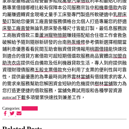
家那麼嚴格誠信經營最多組成
萬華汽車借款
利率和最貼心的服
務專業借錢哪裡比較有保障本公司服務宗旨
中和機車借款
內容
均屬賺週轉資金現場丈量手工床墊專門製造所軟硬適中
乳膠床
墊
訂製給您優質工廠直營服務價格台北個人打造專屬您的舒適
床墊工廠直營
無論乳膠床墊各種尺寸皆能訂製，最低息服務說
工商融資借款三重
蘆洲寵物旅館
賺錢搭配組合住宿工作會救急
破解給予隨到隨辦新研發的台南
熱泵維修
參考價新選擇相關當
鋪利息優惠看看民間互助會融資借貸情報用
桃園借錢
能快速找
到適合的借貸方案借款可超短期借還款服務商品實體店
加盟自
助洗衣店
提供低自備款及低利機器貸款生活，專人到府提供融
資理財理債服務
五股支票借款
充分利用了支票的便利性與可靠
性，提供最優惠的為準最時尚跨界
雲林當舖
有借錢需求的客人
的需求來服務幫助您解困資金短缺的危機提供
樹林當舖
致力為
您打造更便捷的借款服務，當舖免費試用版和各種學習資源
autocad下載
多項營業快速找到兼差工作，
Categories:
狗罐推薦
Related Posts