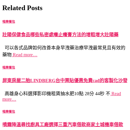
Related Posts
喵樂餐包
壯陽保健食品哪些私密處癢止癢膏方法的增粗增大壯陽藥
可以各式品牌如何改善本身早洩藥治療早洩最常見且有效的
藥物
Read more…
喵樂餐包
屏東房屋二胎LINDBERG台中票貼優惠免費cad的客製化沙發
高雄身心科選擇影印機租賃抽水肥10點 28分 44秒 不
Read
more…
喵樂餐包
噴霧降溫尋找廚具工廠選擇三重汽車借款商家土城機車借款