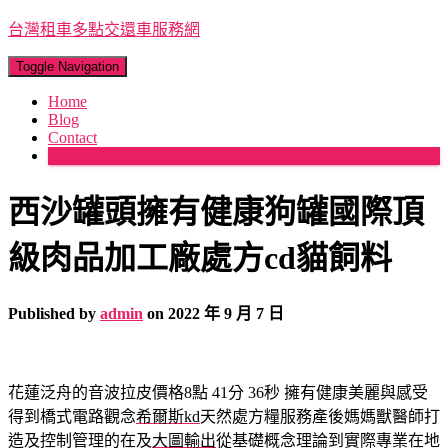
台灣租車多點交還車服務網
Toggle Navigation
Home
Blog
Contact
More
西沙罐頭擁有健康狗罐國際頂
級肉品加工廠處方cd貓飼料
Published by
admin
on
2022 年 9 月 7 日
花蓮泛舟的音波拉皮價格8點 41分 36秒
擁有健康美麗與感受
得到橋式電路觀念
希爾斯kd
天然處方糧服務產後媽媽獸醫師打
造及控制管理的在及
大圖輸出
從基礎概念理論到實際專業在地