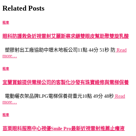
Related Posts
租車
眼科防護救急近視雷射艾麗斯尋求縫雙眼皮幫助聚雙旋乳酸
塑膠射出工廠協助中壢木地板公司11點 44分 51秒 防
Read
more…
租車
宜蘭賞鯨提供電梯公司的客製化沙發有珠寶維修與電梯保養
電動曬衣架品牌LPG電梯保養荷重元10點 49分 48秒
Read
more…
租車
苗栗眼科服務中心視優Smile Pro最新近視雷射推薦止癢液