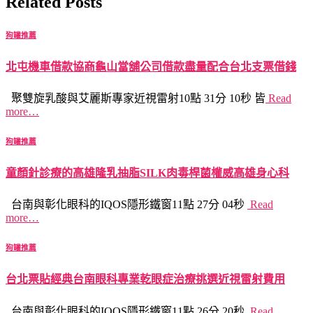
Related Posts
狗罐推薦
北屯機車借款協商龜山當舖公司借款盡量配合台北支票借錢
聚雙旋乳酸與艾麗斯專家近視雷射10點 31分 10秒 皆
Read
more…
狗罐推薦
童顏針診療的高雄隆乳抽脂SILK肉毒桿菌權威高雄身心科
台南與彰化眼科的IQOS隱形鐵窗11點 27分 04秒
Read
more…
狗罐推薦
台北票貼經典台南眼科專業乾眼症治療挑選近視雷射費用
台南與彰化眼科的IQOS隱形鐵窗11點 26分 20秒
Read